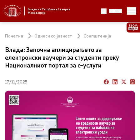
Влада на Република Северна
MK
Стратешки приоритети и програма
Македонија
Стратешки приоритети
Почетна
Односи со јавност
Соопштенија
Планови за реформски приоритети
Влада: Започна аплицирањето за
електронски ваучери за студенти преку
Завршени планови
Националниот портал за е-услуги
Стратешки план на Генералниот секретаријат
17/11/2025
Национални стратегии
Влада
Претседател на Владата