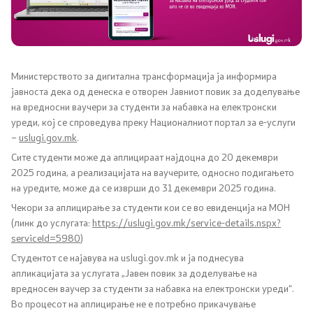
Канцеларија на Претседателот на Владата
Заменици на Претседателот на Владата
Состав на Владата
Министерството за дигитална трансформација ја информира
јавноста дека од денеска е отворен Јавниот повик за доделување
на вредносни ваучери за студенти за набавка на електронски
Министерства
уреди, кој се спроведува преку Националниот портал за е-услуги
–
uslugi.gov.mk
.
СОЗР
Сите студенти може да аплицираат најдоцна до 20 декември
2025 година, а реализацијата на ваучерите, односно подигањето
Комисии
на уредите, може да се изврши до 31 декември 2025 година.
Чекори за аплицирање за студенти кои се во евиденција на МОН
Органи во состав
(линк до услугата:
https://uslugi.gov.mk/service-details.nspx?
serviceId=5980
)
Национални координатори
Студентот се најавува на uslugi.gov.mk и ја поднесува
апликацијата за услугата „Јавен повик за доделување на
Генерален Секретаријат
вредносен ваучер за студенти за набавка на електронски уреди“.
Во процесот на аплицирање не е потребно прикачување