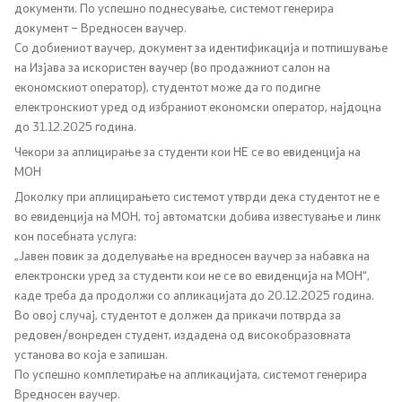
документи. По успешно поднесување, системот генерира
Односи со јавност
документ – Вредносен ваучер.
Со добиениот ваучер, документ за идентификација и потпишување
на Изјава за искористен ваучер (во продажниот салон на
Канцеларија на портпарол
економскиот оператор), студентот може да го подигне
електронскиот уред од избраниот економски оператор, најдоцна
Медија центар
до 31.12.2025 година.
Чекори за аплицирање за студенти кои НЕ се во евиденција на
МОН
Отворена Влада
Доколку при аплицирањето системот утврди дека студентот не е
во евиденција на МОН, тој автоматски добива известување и линк
Отчетност
кон посебната услуга:
„Јавен повик за доделување на вредносен ваучер за набавка на
Финансии
електронски уред за студенти кои не се во евиденција на МОН“,
каде треба да продолжи со апликацијата до 20.12.2025 година.
Сервисни информации
Во овој случај, студентот е должен да прикачи потврда за
редовен/вонреден студент, издадена од високобразовната
установа во која е запишан.
Антикорупција
По успешно комплетирање на апликацијата, системот генерира
Вредносен ваучер.
Организација и систематизација