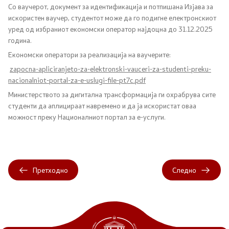
Со ваучерот, документ за идентификација и потпишана Изјава за
искористен ваучер, студентот може да го подигне електронскиот
Регулатива
уред од избраниот економски оператор најдоцна до 31.12.2025
година.
Отворени податоци
Економски оператори за реализација на ваучерите:
zapocna-apliciranjeto-za-elektronski-vauceri-za-studenti-preku-
nacionalniot-portal-za-e-uslugi-file-pt7c.pdf
Контакт
Министерството за дигитална трансформација ги охрабрува сите
студенти да аплицираат навремено и да ја искористат оваа
Контакт
можност преку Националниот портал за е-услуги.
Изјава за пристапност
Претходно
Следно
Со еден клик до сите услуги