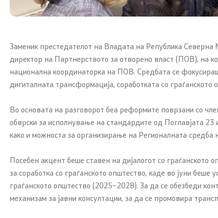
Заменик престедателот на Владата на Република Северна М
директор на Партнерството за отворено власт (ПОВ), на ко
национална координаторка на ПОВ. Средбата се фокусираше
дигиталната трансформација, соработката со граѓанското о
Во основата на разговорот беа реформите поврзани со член
обврски за исполнување на стандардите од Поглавјата 23 и
како и можноста за организирање на Регионалната средба н
Посебен акцент беше ставен на дијалогот со граѓанското о
за соработка со граѓанското општество, каде во јуни беше у
граѓанското општество (2025–2028). За да се обезбеди кон
механизам за јавни консултации, за да се промовира транс