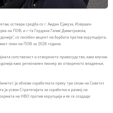
таи, оствари средба со г. Аидан Ејакуза, Извршен
рка на ПОВ, и г-ѓа Гордана Гапиќ Димитровска,
нија“, со посебен акцент на борбата против корупцијата,
киот план на ПОВ за 2026 година.
јната сопственост и отвореното правосудство, како клучни
кедонија како регионален пионер во отвореното владеење,
инетот ја обнови соработката преку три сесии на Советот
а ја усвои Стратегијата за соработка и развој на
формата на НВО против корупција и ќе се создаде