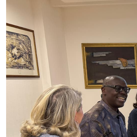
Органи во
Националн
Генерален
Контакт
Контакт
Изјава за пристапност