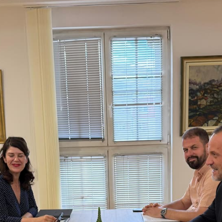
 состав
и координатори
 Секретаријат