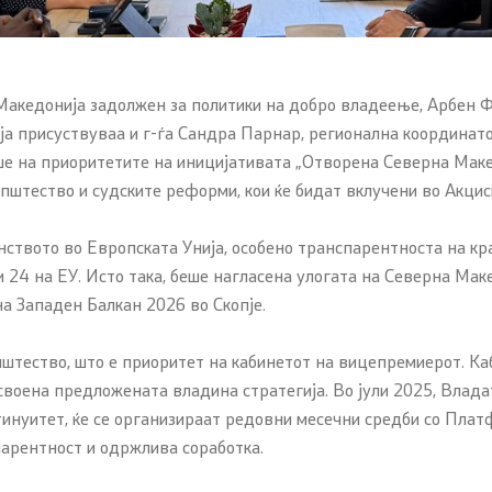
акедонија задолжен за политики на добро владеење, Арбен Фе
ја присуствуваа и г-ѓа Сандра Парнар, регионална координато
 на приоритетите на иницијативата „Отворена Северна Македо
пштество и судските реформи, кои ќе бидат вклучени во Акцис
ството во Европската Унија, особено транспарентноста на кра
 24 на ЕУ. Исто така, беше нагласена улогата на Северна Ма
а Западен Балкан 2026 во Скопје.
пштество, што е приоритет на кабинетот на вицепремиерот. Каб
своена предложената владина стратегија. Во јули 2025, Владат
тинуитет, ќе се организираат редовни месечни средби со Плат
парентност и одржлива соработка.