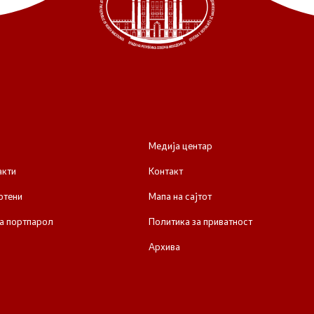
Медија центар
акти
Контакт
отени
Мапа на сајтот
а портпарол
Политика за приватност
Архива