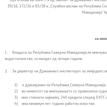
39/16, 172/16 и 83/18 и „Службен весник на Република Се
Органи во
Македонија“ б
Националн
Генерален
за име
Контакт
1. Владата на Република Северна Македонија ќе именува д
водостопанство, со мандат од четири години.
Контакт
2. За директор на Државниот инспекторат за земјоделство
Изјава за пристапност
1) е државјанин на Република Северна Македонија;
2) во моментот на именувањето со правосилна судска
3) има стекнати најмалку 240 кредити според ЕКТС и
4) има минимум пет години работно искуство;