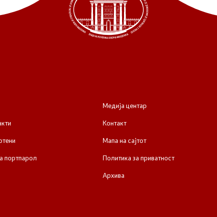
Медија центар
акти
Контакт
отени
Мапа на сајтот
а портпарол
Политика за приватност
Архива