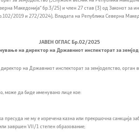
верна Македонија“ бр.3/25) и член 27 став (3) од Законот за 
 состав
р.102/2019 и 272/2024), Владата на Република Северна Макед
и координатори
ЈАВЕН ОГЛАС Бр.02/2025
 Секретаријат
нување на директор на Државниот инспекторат за земјо
иректор на Државниот инспекторат за земјоделство, орган во
, може да биде именувано лице кое:
 пресуда не му е изречена казна или прекршочна санкција заб
ли завршен VII/1 степен образование;