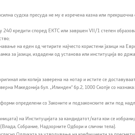
илна судска пресуда не му е изречена казна или прекршочна с
 240 кредити според ЕКТС или завршен VII/1 степен образов
ство;
вање на еден од четирите најчесто користени јазици на Евро
мка за јазици, издадени од установа или институција во држа
ригинал или копија заверена на нотар и истите се доставуваа
верна Македонија бул. „Илинден“ бр.2, 1000 Скопје со назнака
орми определени со Законите и подзаконските акти под надл
ницата) на Институцијата за кандидатот/ката кои се избрани
(Влада, Собрание, Надзорните Одбори и слични тела).
гласно Одлуката за утврдување на коефициенти за пресмету