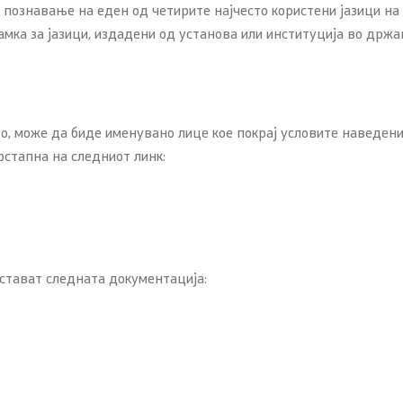
познавање на еден од четирите најчесто користени јазици на 
мка за јазици, издадени од установа или институција во држа
 може да бидe именуванo лицe кое покрај условите наведени в
остапна на следниот линк:
стават следната документација: