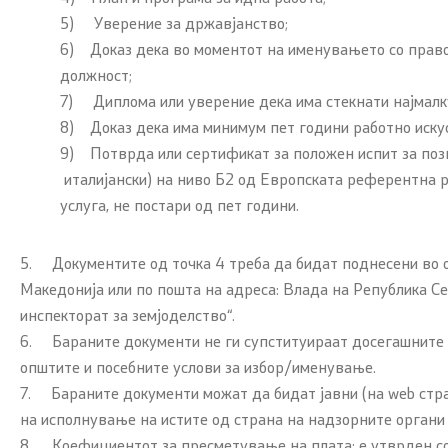
5) Уверение за државјанство;
6) Доказ дека во моментот на именувањето со правос
должност;
7) Диплома или уверение дека има стекнати најмалку
8) Доказ дека има минимум пет години работно иску
9) Потврда или сертификат за положен испит за позна
италијански) на ниво Б2 од Европската референтна ра
услуга, не постари од пет години.
5. Документите од точка 4 треба да бидат поднесени во о
Македонија или по пошта на адреса: Влада на Република Се
инспекторат за земјоделство“.
6. Бараните документи не ги супституираат досегашните ф
општите и посебните услови за избор/именување.
7. Бараните документи можат да бидат јавни (на web стра
на исполнување на истите од страна на надзорните органи 
8. Коефициентот за пресметување на плата: е утврден со