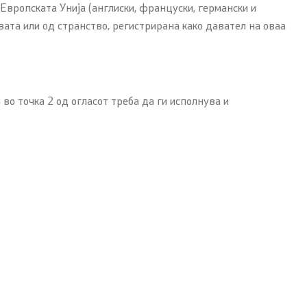
Европската Унија (англиски, француски, германски и
вата или од странство, регистрирана како давател на оваа
о точка 2 од огласот треба да ги исполнува и