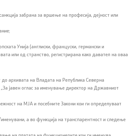
анкција забрана за вршење на професија, дејност или
ание;
пската Унија (англиски, француски, германски и
вата или од странство, регистрирана како давател на оваа
т до архивата на Владата на Република Северна
: „За јавен оглас за именување директор на Државниот
ежност на МJА и посебните Закони кои ги определуваат
/именувани, а во функција на транспарентност и следење
вање на платата на функционерите кои ги именува