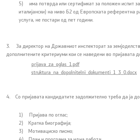
5) има потврда или сертификат за положен испит за 
италијански) на ниво Б2 од Европската референтна ра
услуга, не постари од пет години.
3. За директор на Државниот инспекторат за земјоделство,
дополнитените критериуми кои се наведени во пријавата д
prijava_za_oglas_1.pdf
struktura_na_dopolnitelni_dokumenti_1_3_0.docx
4. Со пријавата кандидатите задолжително треба да ја до
1) Пријава по оглас;
2) Кратка биографија;
3) Мотивациско писмо;
4) План и програма за идна работа;