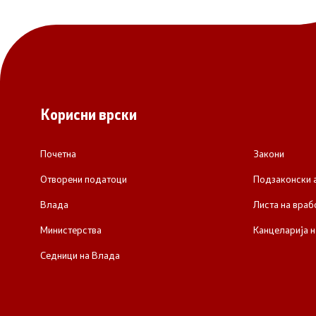
Корисни врски
Почетна
Закони
Отворени податоци
Подзаконски 
Влада
Листа на враб
Министерства
Канцеларија н
Седници на Влада