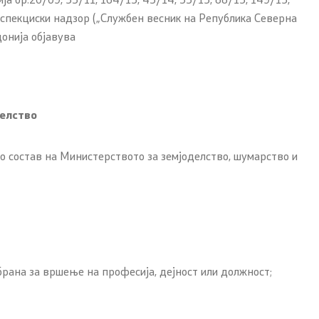
инспекциски надзор („Службен весник на Република Северна
онија објавува
делство
 состав на Министерството за земјоделство, шумарство и
Со еден клик до сите услуги
рана за вршење на професија, дејност или должност;