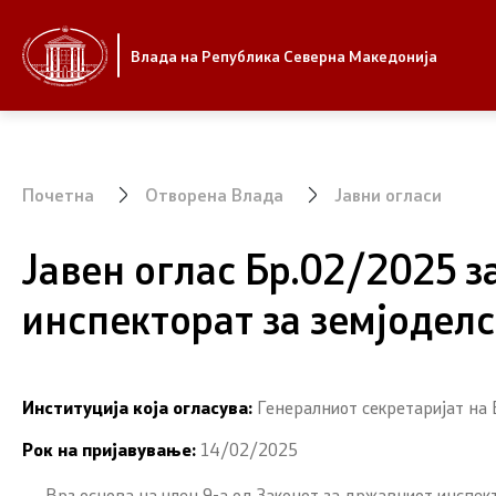
Стратешки приоритети и програма
Влада
Влада на Република Северна Македонија
Стратешки приоритети
Претседат
Планови за реформски приоритети
Канцелари
Владата
Почетна
Отворена Влада
Јавни огласи
Завршени планови
Заменици 
Јавен oглас Бр.02/2025 
Владата
Стратешки план на Генералниот
секретаријат
инспекторат за земјодел
Состав на
Национални стратегии
Министер
Институција која огласува:
Генералниот секретаријат на
СОЗР
Рок на пријавување:
14/02/2025
Комисии
Врз основа на член 9-а од Законот за државниот инспект