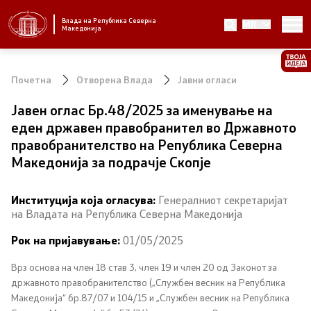
Влада на Република Северна
MK
Стратешки приоритети и програма
Македонија
Стратешки приоритети
Почетна
Отворена Влада
Јавни огласи
Планови за реформски приоритети
Јавен оглас Бр.48/2025 за именување на
еден државен правобранител во Државното
Завршени планови
правобранителство на Република Северна
Македонија за подрачје Скопје
Стратешки план на Генералниот секретаријат
Институција која огласува:
Генералниот секретаријат
Национални стратегии
на Владата на Република Северна Македонија
Рок на пријавување:
01/05/2025
Влада
Врз основа на член 18 став 3, член 19 и член 20 од Законот за
Претседател на Владата
државното правобранителство („Службен весник на Република
Македонија“ бр.87/07 и 104/15 и „Службен весник на Република