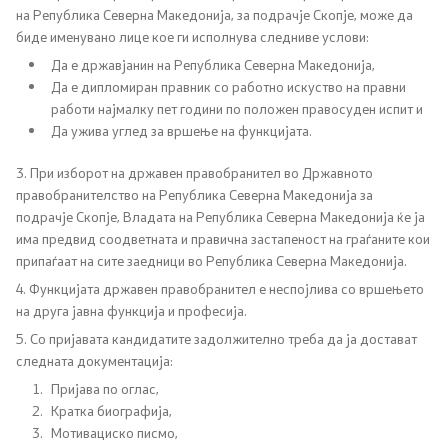
на Република Северна Македонија, за подрачје Скопје, може да
Односи со јавност
биде именувано лице кое ги исполнува следниве услови:
Да е државјанин на Република Северна Македонија,
Канцеларија на портпарол
Да е дипломиран правник со работно искуство на правни
работи најмалку пет години по положен правосуден испит и
Медија центар
Да ужива углед за вршење на функцијата.
3. При изборот на државен правобранител во Државното
Отворена Влада
правобранителство на Република Северна Македонија за
подрачје Скопје, Владата на Република Северна Македонија ќе ја
има предвид соодветната и правична застапеност на граѓаните кои
Отчетност
припаѓаат на сите заедници во Република Северна Македонија.
4. Функцијата државен правобранител е неспојлива со вршењето
Финансии
на друга јавна функција и професија.
5. Со пријавата кандидатите задолжително треба да ја достават
Сервисни информации
следната документација:
Пријава по оглас,
Антикорупција
Кратка биографија,
Мотивациско писмо,
Организација и систематизација