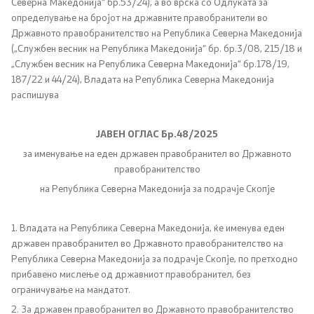
Северна Mакедонија“ бр.53/24), а во врска со Одлуката за
Канцеларија на Претседателот на Владата
определување на бројот на државните правобранители во
Државното правобранителство на Република Северна Македонија
Заменици на Претседателот на Владата
(„Службен весник на Република Македонија“ бр. бр.3/08, 215/18 и
„Службен весник на Република Северна Македонија“ бр.178/19,
Состав на Владата
187/22 и 44/24), Владата на Република Северна Македонија
распишува
Министерства
ЈАВЕН ОГЛАС Бр.48/2025
СОЗР
за именување на еден државен правобранител во Државното
правобранителство
Комисии
на Република Северна Македонија за подрачје Скопје
Органи во состав
1. Владата на Република Северна Македонија, ќе именува еден
државен правобранител во Државното правобранителство на
Национални координатори
Република Северна Македонија за подрачје Скопје, по претходно
прибавено мислење од државниот правобранител, без
Генерален Секретаријат
ограничување на мандатот.
2. За државен правобранител во Државното правобранителство