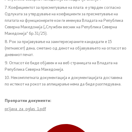
7. Коефициентот за пресметување на плата: е утврден согласно
Одлуката за утврдување на коефициенти за пресметување на
платата на функционерите кои ги именува Владата на Република
Северна Македонија („Службен весник на Република Северна
Македонија“ бр.31/25).
8. Рок за пријавување на заинтересираните кандидати е 15
(петнаесет) дена, сметано од денот на објавувањето на огласот во
дневниот печат.
9. Огласот ќе биде објавен и на веб страницата на Владата на
Република Северна Македонија.
10. Некомплетната документација и документацијата доставена
по истекот на рокот за аплицирање нема да биде разгледувана.
Пропратни документи:
prijava_za_oglas_1.pdf