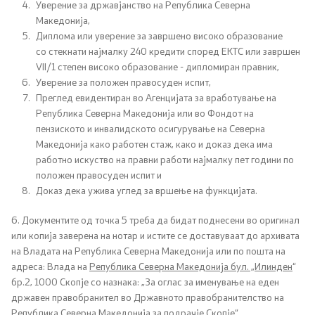
Уверение за државјанство на Република Северна
Македонија,
Регулатива
Диплома или уверение за завршено високо образование
со стекнати најмалку 240 кредити според ЕКТС или завршен
VII/1 степен високо образование - дипломиран правник,
Отворени податоци
Уверение за положен правосуден испит,
Преглед евидентиран во Агенциjaта за вработување на
Република Северна Македонија или во Фондот на
Контакт
пензиското и инвалидското осигурување на Северна
Македонија како работен стаж, како и доказ дека има
Контакт
работно искуство на правни работи најмалку пет години по
положен правосуден испит и
Изјава за пристапност
Доказ дека ужива углед за вршење на функцијата.
6. Документите од точка 5 треба да бидат поднесени во оригинал
или копија заверена на нотар и истите се доставуваат до архивата
на Владата на Република Северна Македонија или по пошта на
адреса: Влада на
Република Северна Македонија бул. „Илинден
“
Со еден клик до сите услуги
бр.2, 1000 Скопје со назнака: „За оглас за именување на еден
државен правобранител во Државното правобранителство на
Република Северна Македонија за подрачје Скопје“.