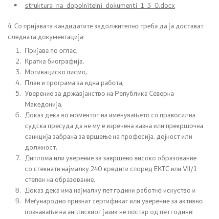
struktura_na_dopolnitelni_dokumenti_1_3_0.docx
Регулатива
4. Со пријавата кандидатите задолжително треба да ја достават
следната документација:
Отворени податоци
Пријава по оглас,
Кратка биографија,
Мотивациско писмо,
Контакт
План и програма за идна работа,
Уверение за државјанство на Република Северна
Македонија,
Контакт
Доказ дека во моментот на именувањето со правосилна
судска пресуда да не му е изречена казна или прекршочна
Изјава за пристапност
санкција забрана за вршење на професија, дејност или
должност,
Диплома или уверение за завршено високо образование
со стекнати најмалку 240 кредити според ЕКТС или VII/1
степен на образование,
Со еден клик до сите услуги
Доказ дека има најмалку пет години работно искуство и
Меѓународно признат сертификат или уверение за активно
познавање на англискиот јазик не постар од пет години: