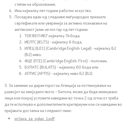
степен на образование,
Односи со јавност
Има најмалку пет години работно искуство,
Поседува еден од следниве меѓународно признати
Канцеларија на портпарол
сертификати или уверенија за активно познавање на
англискиот јазик не постар од пет години:
ТОЕФЕЛ ИБТ најмалку 74 бода,
Медија центар
ИЕЛТС (IELTS) - најмалку 6 бода,
ИЛЕЦ (ILEC) (Cambridge English: Legal) - најмалку Б2
(B2) ниво,
Отворена Влада
ФЦЕ (FCE) (Cambridge English: First) - положен,
БУЛАТС (BULATS) - најмалку 60 бода или
Отчетност
АПТИС (АPTIS) - најмалку ниво Б2 (B2).
Финансии
3. За заменик на директорот на Агенција за поттикнување на
развојот на земјоделството – Битола, може да биде именувано
лице кое покрај условите наведени во точка 2 од огласот треба
Сервисни информации
да ги исполнува и дополнителните критериуми кои се наведени во
пријавата достапна на следниот линк:
Антикорупција
prijava_za_oglas_1.pdf
Организација и систематизација