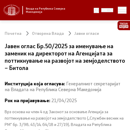
Влада на Република Северна
MK
Стратешки приоритети и програма
Македонија
Стратешки приоритети
Почетна
Отворена Влада
Јавни огласи
Планови за реформски приоритети
Јавен оглас Бр.50/2025 за именување на
заменик на директорот на Агенцијата за
Завршени планови
поттикнување на развојот на земјоделството
– Битола
Стратешки план на Генералниот секретаријат
Институција која огласува:
Генералниот секретаријат
Национални стратегии
на Владата на Република Северна Македонија
Рок на пријавување:
21/04/2025
Влада
Врз основа на член 4 од Законот за основање Агенција за
Претседател на Владата
поттикнување на развојот на земјоделството („Службен весник на
РМ” бр. 3/98, 43/14, 64/18 и 27/19), Владата на Република