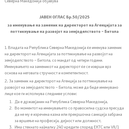
Северна Македонија објавува
Канцеларија на Претседателот на Владата
Заменици на Претседателот на Владата
ЈАВЕН ОГЛАС Бр.50/2025
за именување на заменик на директорот на
Агенцијата за
Состав на Владата
поттикнување на развојот на земјоделството
– Битола
Министерства
1. Владата на Република Северна Македонија ќе именува заменик
на директорот на Агенцијата за поттикнување на развојот на
СОЗР
земјоделството – Битола, со мандат од четири години.
Именувањето на заменикот на директорот ќе се изврши врз
основа на неговата стручност и компетентност.
Комисии
2
.
За заменик на директорот на Агенција за поттикнување на
развојот на земјоделството – Битола, може да биде именувано
Органи во состав
лице кое ги исполнува следниве услови
:
Да е државјанин на Република Северна Македонија,
Национални координатори
Во моментот на именувањето со правосилна судска пресуда
да не му е изречена казна или прекршочна санкција забрана
Генерален Секретаријат
за вршење на професија, дејност или должност,
Има стекнато најмалку 240 кредити според ЕКТС или VII/1