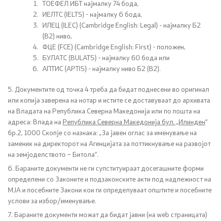
ТОЕФЕЛ ИБТ најмалку 74 бода,
ИЕЛТС (IELTS) - најмалку 6 бода,
ИЛЕЦ (ILEC) (Cambridge English: Legal) - најмалку Б2
(B2) ниво,
ФЦЕ (FCE) (Cambridge English: First) - положен,
БУЛАТС (BULATS) - најмалку 60 бода или
АПТИС (АPTIS) - најмалку ниво Б2 (B2).
5. Документите од точка 4 треба да бидат поднесени во оригинал
или копија заверена на нотар и истите се доставуваат до архивата
на Владата на Република Северна Македонија или по пошта на
адреса: Влада на
Република Северна Македонија бул. „Илинден
“
бр.2, 1000 Скопје со назнака: „За јавен оглас за именување на
заменик на директорот на Агенцијата за поттикнување на развојот
на земјоделството – Битола“.
6. Бараните документи не ги супституираат досегашните форми
определени со Законите и подзаконските акти под надлежност на
МJА и посебните Закони кои ги определуваат општите и посебните
услови за избор/именување.
7. Бараните документи можат да бидат јавни (на web страницата)