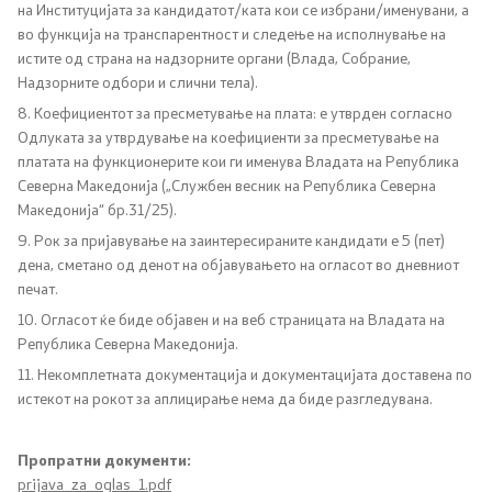
на Институцијата за кандидатот/ката кои се избрани/именувани, а
во функција на транспарентност и следење на исполнување на
истите од страна на надзорните органи (Влада, Собрание,
Надзорните одбори и слични тела).
8. Коефициентот за пресметување на плата: е утврден согласно
Одлуката за утврдување на коефициенти за пресметување на
платата на функционерите кои ги именува Владата на Република
Северна Македонија („Службен весник на Република Северна
Македонија“ бр.31/25).
9. Рок за пријавување на заинтересираните кандидати е 5 (пет)
дена, сметано од денот на објавувањето на огласот во дневниот
печат.
10. Огласот ќе биде објавен и на веб страницата на Владата на
Република Северна Македонија.
11. Некомплетната документација и документацијата доставена по
истекот на рокот за аплицирање нема да биде разгледувана.
Пропратни документи:
prijava_za_oglas_1.pdf