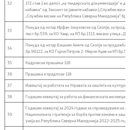
32
172 став 1 во делот „на тендерската документација“ и дел
набавка“ од Законот за јавните набавки („Службен весни
„Службен весник на Република Северна Македонија“ бр. 
Понуда од нотар Ирфан Јонузовски од Скопје, за продаж
33
лист бр.539, за КО Чаир, на КП бр.1313, викано улица „Ди
Понуда од нотар Башким Амети од Скопје за продажба н
34
бр.96122, за КО Ѓорче Петров 2- Мирче Ацев на КП бр.54
35
Кадровски прашања-118
36
Прашања и предлози-118
37
Извештај за работата на Управата за заштита на културн
38
Годишен извештај за работа на финансиската инспекција 
Годишен извештај за 2024 година за спроведување на Ак
39
Националната стратегија за борба против измами и зашти
унија во Република Северна Македонија 2022-2025 годи