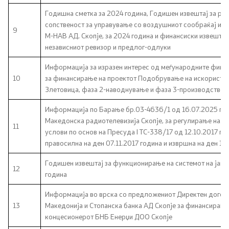
Годишна сметка за 2024 година, Годишен извештај за р
Односи со јавност
сопственост за управување со воздушниот сообраќај и д
9
М-НАВ АД, Скопје, за 2024 година и финансиски извештаи 
Канцеларија на портпарол
независниот ревизор и предлог-одлуки
Медија центар
Информација за изразен интерес од меѓународните фина
10
за финансирање на проектот Подобрување на искористув
Злетовица, фаза 2-наводнување и фаза 3-производство н
Отворена Влада
Информација по Барање бр.03-4636/1 од 16.07.2025 год
Македонска радиотелевизија Скопје, за регулирање на д
Отчетност
11
услови по основ на Пресуда I ТС-338/17 од 12.10.2017 го
правосилна на ден 07.11.2017 година и извршна на ден 16.
Финансии
Годишен извештај за функционирање на системот на јавн
12
година
Сервисни информации
Информација во врска со предложениот Директен догово
Антикорупција
13
Македонија и Стопанска банка АД Скопје за финансирање
концесионерот БНБ Енерџи ДОО Скопје
Организација и систематизација