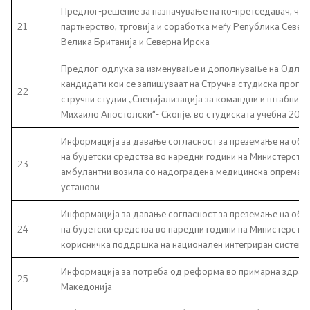
Предлог-решение за назначување на ко-претседавач, член
21
партнерство, трговија и соработка меѓу Република Севе
Велика Британија и Северна Ирска
Предлог-одлука за изменување и дополнување на Одлука
кандидати кои се запишуваат на Стручна студиска програ
22
стручни студии „Специјализација за командни и штабни д
Михаило Апостолски“- Скопје, во студиската учебна 20
Информација за давање согласност за преземање на обв
на буџетски средства во наредни години на Министерство
23
амбулантни возила со надоградена медицинска опрема за
установи
Информација за давање согласност за преземање на обв
24
на буџетски средства во наредни години на Министерство
корисничка поддршка на национален интегриран систем з
Информација за потреба од реформа во примарна здравс
25
Македонија