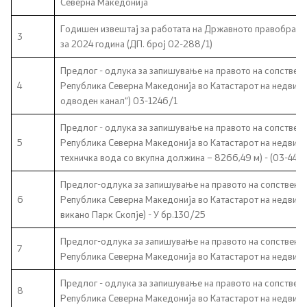
Северна Македонија
Канцеларија на Претседателот на Владата
Годишен извештај за работата на Државното правобрани
3
Заменици на Претседателот на Владата
за 2024 година (ДП. број 02-288/1)
Предлог - одлука за запишување на правото на сопствено
Состав на Владата
4
Република Северна Македонија во Катастарот на недвижн
одводен канал“) 03-1246/1
Министерства
Предлог - одлука за запишување на правото на сопствено
5
СОЗР
Република Северна Македонија во Катастарот на недвиж
техничка вода со вкупна должина – 8266,49 м) - (03-448/
Комисии
Предлог-одлука за запишување на правото на сопственос
6
Република Северна Македонија во Катастарот на недвижн
Органи во состав
викано Парк Скопје) - У бр.130/25
Предлог-одлука за запишување на правото на сопственос
Национални координатори
7
Република Северна Македонија во Катастарот на недвижн
Генерален Секретаријат
Предлог - одлука за запишување на правото на сопствено
8
Република Северна Македонија во Катастарот на недвижн