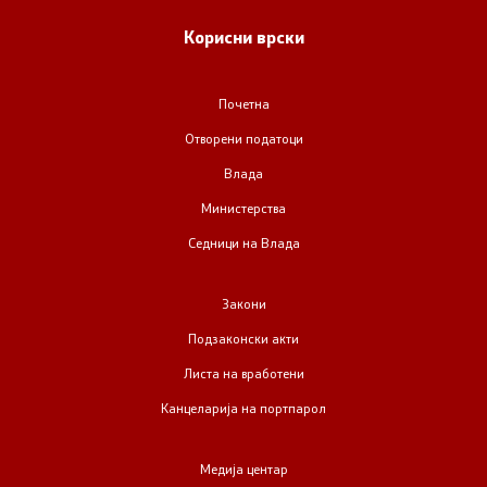
Корисни врски
Почетна
Отворени податоци
Влада
Министерства
Седници на Влада
Закони
Подзаконски акти
Листа на вработени
Канцеларија на портпарол
Медија центар