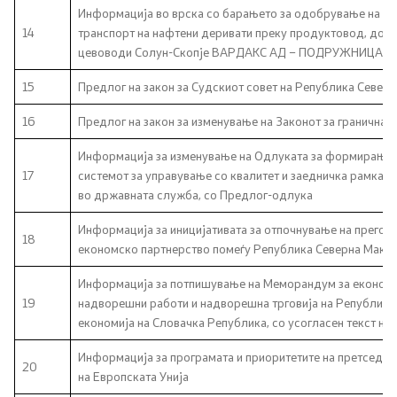
Информација во врска со барањето за одобрување на Од
14
транспорт на нафтени деривати преку продуктовод, дост
Регулатива
цевоводи Солун-Скопје ВАРДАКС АД – ПОДРУЖНИЦА 
15
Отворени податоци
Предлог на закон за Судскиот совет на Република Север
16
Предлог на закон за изменување на Законот за гранична 
Контакт
Информација за изменување на Одлуката за формирање 
17
системот за управување со квалитет и заедничка рамка з
Контакт
во државната служба, со Предлог-одлука
Информација за иницијативата за отпочнување на прегов
Изјава за пристапност
18
економско партнерство помеѓу Република Северна Макед
Информација за потпишување на Меморандум за економс
19
надворешни работи и надворешна трговија на Република
економија на Словачка Република, со усогласен текст н
Со еден клик до сите услуги
Информација за програмата и приоритетите на претседат
20
на Европската Унија