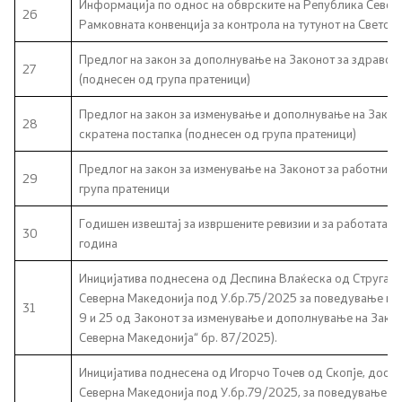
Информација по однос на обврските на Република Северн
26
Рамковната конвенција за контрола на тутунот на Светск
Предлог на закон за дополнување на Законот за здравств
27
(поднесен од група пратеници)
Предлог на закон за изменување и дополнување на Закон
28
скратена постапка (поднесен од група пратеници)
Предлог на закон за изменување на Законот за работните
29
група пратеници
Годишен извештај за извршените ревизии и за работата н
30
година
Иницијатива поднесена од Деспина Влаќеска од Струга, 
Северна Македонија под У.бр.75/2025 за поведување пос
31
9 и 25 од Законот за изменување и дополнување на Зако
Северна Македонија“ бр. 87/2025).
Иницијатива поднесена од Игорчо Точев од Скопје, доста
Северна Македонија под У.бр.79/2025, за поведување по