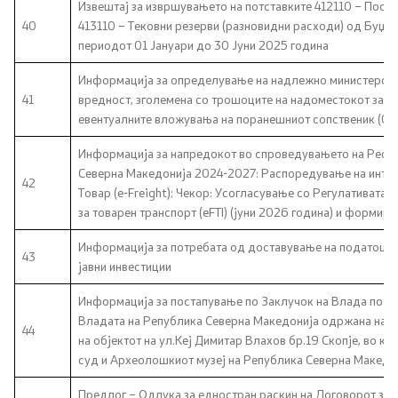
Извештај за извршувањето на потставките 412110 – Посто
40
413110 – Тековни резерви (разновидни расходи) од Буџет
периодот 01 Јануари до 30 Јуни 2025 година
Информација за определување на надлежно министерство
41
вредност, зголемена со трошоците на надоместокот за у
евентуалните вложувања на поранешниот сопственик (03
Информација за напредокот во спроведувањето на Рефор
Северна Македонија 2024-2027: Распоредување на интелиг
42
Товар (e-Freight); Чекор: Усогласување со Регулативата
за товарен транспорт (eFTI) (јуни 2026 година) и формир
Информација за потребата од доставување на податоци п
43
јавни инвестиции
Информација за постапување по Заклучок на Влада по точ
Владата на Република Северна Македонија одржана на 4 
44
на објектот на ул.Кеј Димитар Влахов бр.19 Скопје, во ко
суд и Археолошкиот музеј на Република Северна Македо
Предлог – Oдлука за едностран раскин на Договорот за к