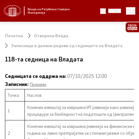
Влада на Република Северна
MK
Стратешки приоритети и програма
Македонија
Стратешки приоритети
Почетна
Отворена Влада
Планови за реформски приоритети
Записници и дневни редови од седниците на Владата
118-та седница на Владата
Завршени планови
Стратешки план на Генералниот секретаријат
Седницата се оддржа на:
07/10/2025 12:00
Записник:
Преземи
Национални стратегии
Точка
Наслов
Конечен извештај за извршена ИТ ревизија како ревизија 
Влада
1
процедури за безбедност на податоците од Централен ре
Претседател на Владата
Конечен извештај за извршена ревизија на финансиски изв
2
година на Јавно претпријатие за стопанисување со објект