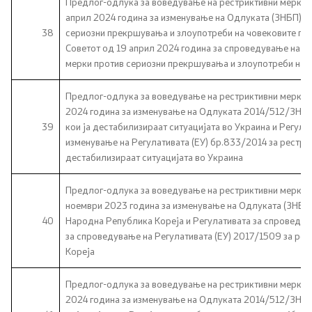
Предлог-одлука за воведување на рестриктивни мерки с
април 2024 година за изменување на Одлуката (ЗНБП) 2
38
сериозни прекршувања и злоупотреби на човековите пра
Советот од 19 април 2024 година за спроведување на Р
мерки против сериозни прекршувања и злоупотреби на 
Предлог-одлука за воведување на рестриктивни мерки с
2024 година за изменување на Одлуката 2014/512/ЗНБП з
39
кои ја дестабилизираат ситуацијата во Украина и Регула
изменување на Регулативата (ЕУ) бр.833/2014 за рестрик
дестабилизираат ситуацијата во Украина
Предлог-одлука за воведување на рестриктивни мерки 
ноември 2023 година за изменување на Одлуката (ЗНБП
40
Народна Република Кореја и Регулативата за спроведув
за спроведување на Регулативата (ЕУ) 2017/1509 за ре
Кореја
Предлог-одлука за воведување на рестриктивни мерки с
2024 година за изменување на Одлуката 2014/512/ЗНБП 