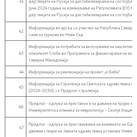
41
дејствијата на Русија за дестабилизирање на состојбата
јуни 2024 година за изменување на Регулативата (ЕУ) бр
дејствијата на Русија за дестабилизирање на состојбата
Информација во врска со учество на Република Северна
42
саем за туризам во Нови Сад
Информација за потребата за вклучување на заштитенит
43
локалитет Стоби во Програмата за финансирање на изра
Северна Македонија
44
Информација за реализација на проект „е-Бебе“
Информација за Стратегија на Светската здравствена ор
45
(2026-2030), со Предлог-стратегија
Предлог - одлука за престанок и за давање на трајно ко
46
Универзитетска клиника за неврологија – Скопје (пациен
Предлог - одлука за престанување на важењето на Одлук
47
движни ствари на Јавната здравствена установа Универзи