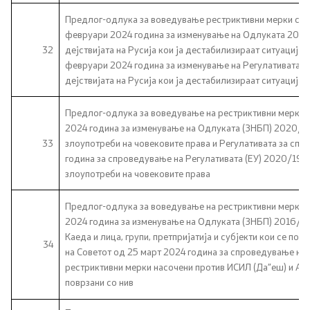
Предлог-одлука за воведување рестриктивни мерки сог
февруари 2024 година за изменување на Одлуката 2014
32
дејствијата на Русија кои ја дестабилизираат ситуацијат
февруари 2024 година за изменување на Регулативата (Е
дејствијата на Русија кои ја дестабилизираат ситуацијат
Предлог-одлука за воведување на рестриктивни мерки 
2024 година за изменување на Одлуката (ЗНБП) 2020/1
33
злоупотреби на човековите права и Регулативата за сп
година за спроведување на Регулативата (ЕУ) 2020/199
злоупотреби на човековите права
Предлог-одлука за воведување на рестриктивни мерки 
2024 година за изменување на Одлуката (ЗНБП) 2016/16
Каеда и лица, групи, претпријатија и субјекти кои се по
34
на Советот од 25 март 2024 година за спроведување на
рестриктивни мерки насочени против ИСИЛ (Да”еш) и Ал К
поврзани со нив