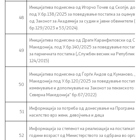
Иницијатива поднесена од Игорчо Точев од Скопје, дос
под У.бр.138/2025 за поведување постапка за оценување н
48
од Законот за Академија за судии и јавни обвинители (
бр.129/2023 и 53/2024).
Иницијатива поднесена од Драги Каранфиловски од Скоп
Македонија, под У.бр.140/2025 за поведување постапка 
49
за парничната постапка („Службен весник на Република
124/2015)
Иницијатива поднесена од Ѓорѓи Андов од Куманово, до
Македонија под У.бр.120/2025 за поведување постапка з
50
изменување и дополнување на Законот за пензиското и 
Северна Македонија“ бр.67/2022)
Информација за потреба од донесување на Програма за 
51
насилство врз жени, девојчиња и деца
Информација за степенот на реализација на постапката
52
години возраст од Министерството за одбрана во органи