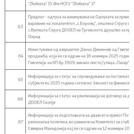
“Zhelezna” 15 dhe HCEV “Zhelezna” 17
Предлог - одлука за изменување на Одлуката за пренос 
варовник на локалитетот „с.Бороец“, општина Струга о
63
с.Велешта Струга ДООЕЛ на Трговското друштво за про
Охрид
Известување од извршител Данчо Диманчев од Гевгелија,
64
продажба, која ќе се одржи на 18 ноември 2025 година, 
Гевгелија, на КП бр.3909, викано место/улица „Пазар“
Информација за статус на спроведување на постапката 
65
субјекти во 2025 година согласно Законот за финансис
Информација за статус на реализација на договор за
66
ДООЕЛ Скопје
Информација за подготовката на дваесет и првиот Потко
67
регионална политика, во рамките на Комитетот за стабил
Северна Македонија кој ќе се одржи на 12 ноември 2025