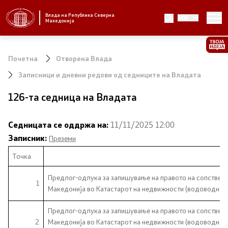
Влада на Република Северна
MK
Стратешки приоритети и програма
Македонија
Стратешки приоритети
Почетна
Отворена Влада
Планови за реформски приоритети
Записници и дневни редови од седниците на Владата
126-та седница на Владата
Завршени планови
Стратешки план на Генералниот секретаријат
Седницата се оддржа на:
11/11/2025 12:00
Записник:
Преземи
Национални стратегии
Точка
Н
Предлог-одлука за запишување на правото на сопствено
Влада
1
Македонија во Катастарот на недвижности (водоводна и
Претседател на Владата
Предлог-одлука за запишување на правото на сопствено
2
Македонија во Катастарот на недвижности (водоводна и