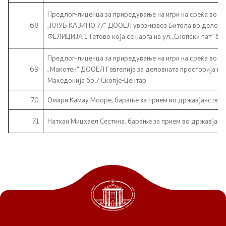
Предлог-лиценца за приредување на игри на среќа во ка
68
„КЛУБ КАЗИНО 77“ ДООЕЛ увоз-извоз Битола во дело
ФЕЛИЦИЈА 1 Тетово која се наоѓа на ул.„Скопски пат” бр.
Предлог-лиценца за приредување на игри на среќа во ка
69
„Макотен“ ДООЕЛ Гевгелија за деловната просторија во
Македонија бр.7 Скопје-Центар.
70
Омари Камау Мооре, барање за прием во државјанство 
71
Натхан Мицхаел Сестина, барање за прием во државјанс