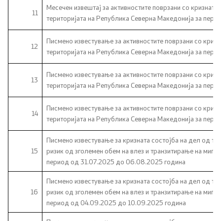
Месечен извештај за активностите поврзани со кризната 
11
територијата на Република Северна Македонија за пери
Регулатива
Писмено известување за активностите поврзани со кризн
12
Отворени податоци
територијата на Република Северна Македонија за перио
Писмено известување за активностите поврзани со кризн
13
Контакт
територијата на Република Северна Македонија за перио
Контакт
Писмено известување за активностите поврзани со кризн
14
територијата на Република Северна Македонија за пери
Изјава за пристапност
Писмено известување за кризната состојба на дел од те
15
ризик од зголемен обем на влез и транзитирање на мигра
период од 31.07.2025 до 06.08.2025 година
Писмено известување за кризната состојба на дел од те
Со еден клик до сите услуги
16
ризик од зголемен обем на влез и транзитирање на мигра
период од 04.09.2025 до 10.09.2025 година