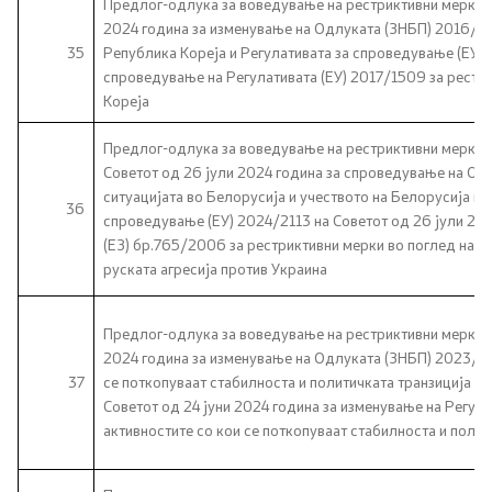
Предлог-одлука за воведување на рестриктивни мерки с
2024 година за изменување на Одлуката (ЗНБП) 2016/8
35
Република Кореја и Регулативата за спроведување (ЕУ) 
спроведување на Регулативата (ЕУ) 2017/1509 за рест
Кореја
Предлог-одлука за воведување на рестриктивни мерки 
Советот од 26 јули 2024 година за спроведување на Од
ситуацијата во Белорусија и учеството на Белорусија во
36
спроведување (ЕУ) 2024/2113 на Советот од 26 јули 202
(ЕЗ) бр.765/2006 за рестриктивни мерки во поглед на си
руската агресија против Украина
Предлог-одлука за воведување на рестриктивни мерки с
2024 година за изменување на Одлуката (ЗНБП) 2023/213
37
се поткопуваат стабилноста и политичката транзиција н
Советот од 24 јуни 2024 година за изменување на Регула
активностите со кои се поткопуваат стабилноста и полит