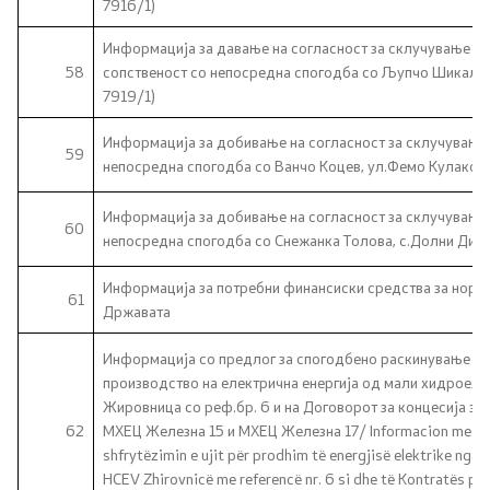
7916/1)
Информација за давање на согласност за склучување на
58
сопственост со непосредна спогодба со Љупчо Шикалевс
7919/1)
Информација за добивање на согласност за склучување 
59
непосредна спогодба со Ванчо Коцев, ул.Фемо Кулаков 
Информација за добивање на согласност за склучување 
60
непосредна спогодба со Снежанка Толова, с.Долни Диса
Информација за потребни финансиски средства за норм
61
Државата
Информација со предлог за спогодбено раскинување на 
производство на електрична енергија од мали хидроеле
Жировница со реф.бр. 6 и на Договорот за концесија з
62
МХЕЦ Железна 15 и МХЕЦ Железна 17/ Informacion me prop
shfrytëzimin e ujit për prodhim të energjisë elektrike nga 
HCEV Zhirovnicë me referencë nr. 6 si dhe të Kontratës pë