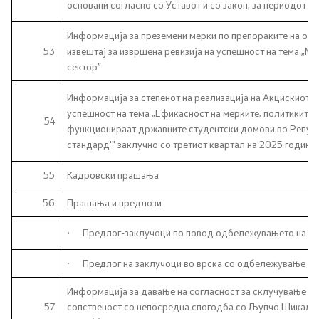
основани согласно со Уставот и со закон, за периодот од
Информација за преземени мерки по препораките на ов
53
извештај за извршена ревизија на успешност на тема „Мо
сектор”
Информација за степенот на реализација на Акцискиот п
успешност на тема „Ефикасност на мерките, политиките 
54
функционираат државните студентски домови во Републ
стандард'" заклучно со третиот квартал на 2025 година
55
Кадровски прашања
56
Прашања и предлози
·
Предлог-заклучоци по повод одбележувањето на 13 
·
Предлог на заклучоци во врска со одбележување на 
Информација за давање на согласност за склучување на
57
сопственост со непосредна спогодба со Љупчо Шикалевс