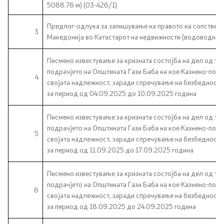
Канцеларија на Претседателот на Владата
5088.76 м) (03-426/1)
Предлог-одлука за запишување на правото на сопствено
Заменици на Претседателот на Владата
3
Македонија во Катастарот на недвижности (водоводна и
Состав на Владата
Писмено известување за кризната состојба на дел од тер
подрачјето на Општината Гази Баба на кое Казнено-поп
4
Министерства
својата надлежност, заради спречување на безбедносни
за период од 04.09.2025 до 10.09.2025 година
СОЗР
Писмено известување за кризната состојба на дел од тер
подрачјето на Општината Гази Баба на кое Казнено-поп
Комисии
5
својата надлежност, заради спречување на безбедносни
за период од 11.09.2025 до 17.09.2025 година
Органи во состав
Писмено известување за кризната состојба на дел од тер
Национални координатори
подрачјето на Општината Гази Баба на кое Казнено-поп
6
својата надлежност, заради спречување на безбедносни
Генерален Секретаријат
за период од 18.09.2025 до 24.09.2025 година