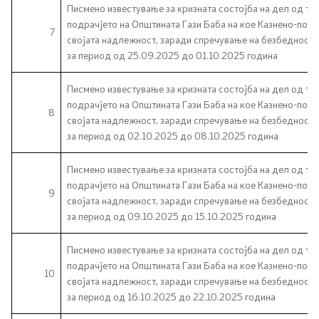
Писмено известување за кризната состојба на дел од тер
Односи со јавност
подрачјето на Општината Гази Баба на кое Казнено-поп
7
својата надлежност, заради спречување на безбедносни
Канцеларија на портпарол
за период од 25.09.2025 до 01.10.2025 година
Писмено известување за кризната состојба на дел од тер
Медија центар
подрачјето на Општината Гази Баба на кое Казнено-поп
8
својата надлежност, заради спречување на безбедносни
за период од 02.10.2025 до 08.10.2025 година
Отворена Влада
Писмено известување за кризната состојба на дел од тер
Отчетност
подрачјето на Општината Гази Баба на кое Казнено-поп
9
својата надлежност, заради спречување на безбедносни
Финансии
за период од 09.10.2025 до 15.10.2025 година
Сервисни информации
Писмено известување за кризната состојба на дел од тер
подрачјето на Општината Гази Баба на кое Казнено-поп
10
својата надлежност, заради спречување на безбедносни
Антикорупција
за период од 16.10.2025 до 22.10.2025 година
Организација и систематизација