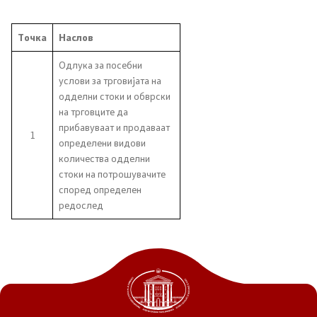
Канцеларија на Претседателот на Владата
Точка
Наслов
Заменици на Претседателот на Владата
Одлука за посебни
Состав на Владата
услови за трговијата на
одделни стоки и обврски
Министерства
на трговците да
прибавуваат и продаваат
1
определени видови
СОЗР
количества одделни
стоки на потрошувачите
Комисии
според определен
редослед
Органи во состав
Национални координатори
Генерален Секретаријат