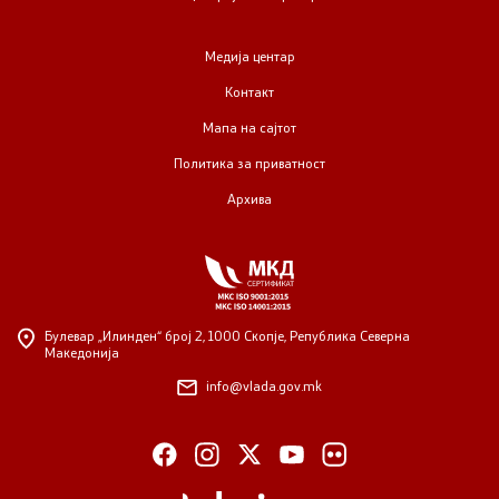
Регулатива
Медија центар
Контакт
Отворени податоци
Мапа на сајтот
Политика за приватност
Контакт
Архива
Контакт
Изјава за пристапност
Булевар „Илинден“ број 2,
1000 Скопје, Република Северна
Македонија
info@vlada.gov.mk
Со еден клик до сите услуги