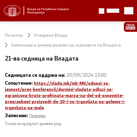
Влада на Република Северна
MK
Стратешки приоритети и програма
Македонија
Стратешки приоритети
Почетна
Отворена Влада
Планови за реформски приоритети
Записници и дневни редови од седниците на Владата
21-ва седница на Владата
Завршени планови
Стратешки план на Генералниот секретаријат
Седницата се оддржа на:
20/09/2024 13:00
Сопштение:
https://vlada.mk/mk-MK/odnosi-so-
Национални стратегии
javnost/pres-konferencii/durmisi-vladata-odluci-se-
ogranicuva-bruto-profitnata-marza-na-del-od-osnovnite-
prexranbeni-proizvodi-do-10-i-vo-trgovijata-na-golemo-i-
trgovijata-na-malo
Влада
Записник:
Преземи
Точки на предлог-дневен ред:
Претседател на Владата