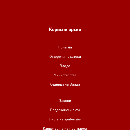
Односи со јавност
Канцеларија на портпарол
Корисни врски
Медија центар
Почетна
Отворена Влада
Отворени податоци
Влада
Отчетност
Министерства
Седници на Влада
Финансии
Сервисни информации
Закони
Подзаконски акти
Антикорупција
Листа на вработени
Канцеларија на портпарол
Организација и систематизација