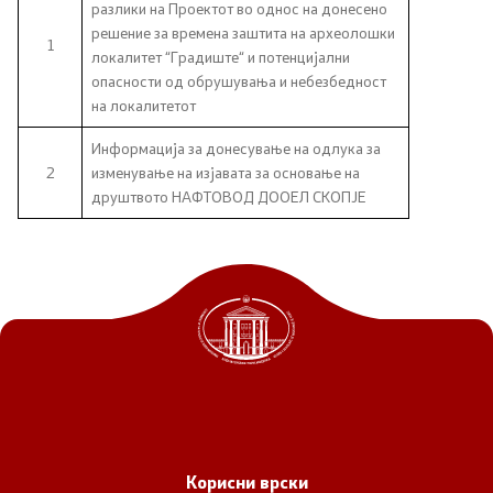
Канцеларија на Претседателот на Владата
разлики на Проектот во однос на донесено
решение за времена заштита на археолошки
1
локалитет “Градиште“ и потенцијални
Заменици на Претседателот на Владата
опасности од обрушувања и небезбедност
на локалитетот
Состав на Владата
Информација за донесување на одлука за
2
изменување на изјавата за основање на
Министерства
друштвото НАФТОВОД ДООЕЛ СКОПЈЕ
СОЗР
Комисии
Органи во состав
Национални координатори
Генерален Секретаријат
Корисни врски