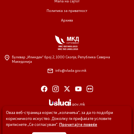
Мапа на сајтот
Политика за приватност
Регулатива
Архива
Отворени податоци
Контакт
Булевар „Илинден“ број 2,
1000 Скопје, Република Северна
Македонија
Контакт
info@vlada.gov.mk
Изјава за пристапност
Оваа веб-страница користи „колачиња“, за да го подобри
Со еден клик до сите услуги
корисничкото искуство. Доколку ги прифаќате условите
притиснете „Се согласувам“.
Прочитајте повеќе