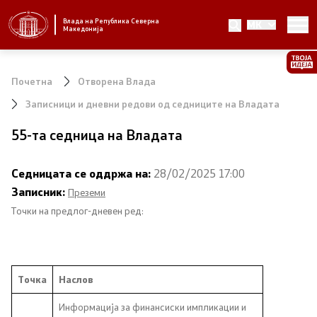
Влада на Република Северна
MK
Стратешки приоритети и програма
Македонија
Стратешки приоритети
Почетна
Отворена Влада
Планови за реформски приоритети
Записници и дневни редови од седниците на Владата
55-та седница на Владата
Завршени планови
Стратешки план на Генералниот секретаријат
Седницата се оддржа на:
28/02/2025 17:00
Записник:
Преземи
Национални стратегии
Точки на предлог-дневен ред:
Влада
Точка
Наслов
Претседател на Владата
Информација за финансиски импликации и