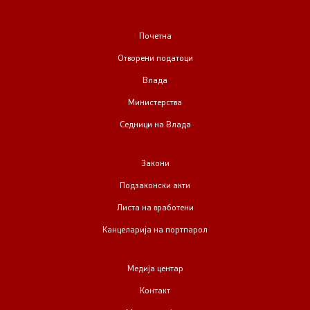
Односи со јавност
Почетна
Канцеларија на портпарол
Отворени податоци
Влада
Медија центар
Министерства
Седници на Влада
Отворена Влада
Закони
Отчетност
Подзаконски акти
Финансии
Листа на вработени
Канцеларија на портпарол
Сервисни информации
Медија центар
Антикорупција
Контакт
Организација и систематизација