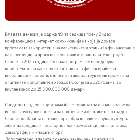
Канцеларија на Претседателот на Владата
Заменици на Претседателот на Владата
Состав на Владата
Владата денеска ја одржа 49-та седница преку Видео-
конференциска интернет комуникација на која ја донесе
програмата за користење на капиталните дотации за финансирање
Министерства
на инвестициони проекти на општините и општините во градот
Скопје за 2025 година. Со оваа програма се определува
СОЗР
користењето на капиталните дотации за финансирање на
инвестициони проекти, односно за инфраструктурни проекти на
Комисии
општините и општините во градот Скопје за 2025 година, во
вкупен износ до 15.000.000.000 денари.
Органи во состав
Средствата од оваа програма ќе се користат за финансирање на
инфраструктурни проекти на општините и општините во градот
Национални координатори
Скопје, во областа на транспорт, образование и наука, култура,
животна средина и просторно планирање, социјална политика,
Генерален Секретаријат
демографија и млади и спорт.
Дополнително, владата донесе и заклучоци во врска со