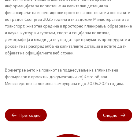
информацијата за користење на капитални дотации за
Односи со јавност
финансирање на инвестициони проекти на општините и општините
во градот Скопје за 2025 година и ги задолжи Министерствата за
Канцеларија на портпарол
транспорт, животна средина и просторно планирање, образование
и наука, култура и туризам, спорт и социјална политика,
Медија центар
демографија и млади да ги утврдат критериумите, процедурите и
роковите за распределба на капиталните дотации и истите да ги
објават на официјалните веб страни.
Отворена Влада
Времетраењето на повикот за поднесување на апликативни
Отчетност
формулари и проектни документации кој ќе го објави
Министерство за локална самоуправа е до 30.04.2025 година.
Финансии
Сервисни информации
Претходно
Следно
Антикорупција
Организација и систематизација