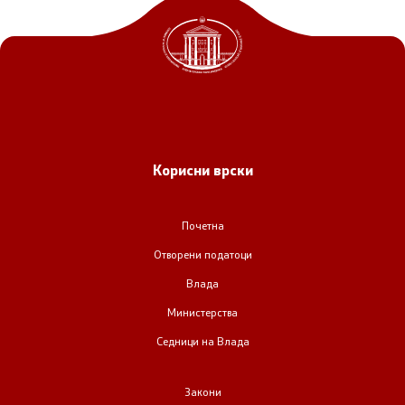
Регулатива
Отворени податоци
Контакт
Корисни врски
Контакт
Почетна
Изјава за пристапност
Отворени податоци
Влада
Министерства
Седници на Влада
Со еден клик до сите услуги
Закони