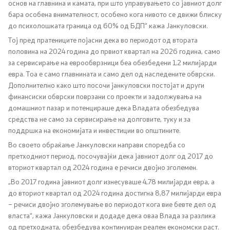
основ на главнина и камата, при што управувањето со јавниот долг
Односи со јавност
бара особена внимателност, особено кога нивото се движи блиску
до психолошката граница од 60% од БДП“ кажа Јанкуловски.
Тој пред пратениците појасни дека во периодот од втората
Канцеларија на портпарол
половина на 2024 година до првиот квартал на 2026 година, само
за сервисирање на еврообврзници беа обезбедени 1,2 милијарди
Медија центар
евра. Тоа е само главнината и само дел од наследените обврски.
Дополнително како што посочи јанкуловски постојат и други
финансиски обврски поврзани со проекти и задолжувања на
Отворена Влада
домашниот пазар и потенцираше дека Владата обезбедува
средства не само за сервисирање на долговите, туку и за
Отчетност
поддршка на економијата и инвестиции во општините.
Во своето обраќање Јанкуловски направи споредба со
Финансии
претходниот период, посочувајќи дека јавниот долг од 2017 до
вториот квартал од 2024 година е речиси двојно зголемен.
Сервисни информации
„Во 2017 година јавниот долг изнесуваше 4,78 милијарди евра, а
до вториот квартал од 2024 година достигна 8,87 милијарди евра
Антикорупција
– речиси двојно зголемување во периодот кога вие бевте дел од
власта“, кажа Јанкуловски и додаде дека оваа Влада за разлика
од претходната, обезбедува континуиран реален економски раст.
Организација и систематизација