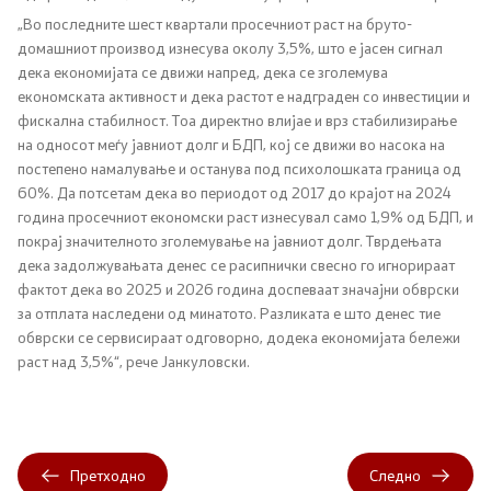
„Во последните шест квартали просечниот раст на бруто-
домашниот производ изнесува околу 3,5%, што е јасен сигнал
Регулатива
дека економијата се движи напред, дека се зголемува
економската активност и дека растот е надграден со инвестиции и
Отворени податоци
фискална стабилност. Тоа директно влијае и врз стабилизирање
на односот меѓу јавниот долг и БДП, кој се движи во насока на
постепено намалување и останува под психолошката граница од
Контакт
60%. Да потсетам дека во периодот од 2017 до крајот на 2024
година просечниот економски раст изнесувал само 1,9% од БДП, и
Контакт
покрај значителното зголемување на јавниот долг. Тврдењата
дека задолжувањата денес се расипнички свесно го игнорираат
фактот дека во 2025 и 2026 година доспеваат значајни обврски
Изјава за пристапност
за отплата наследени од минатото. Разликата е што денес тие
обврски се сервисираат одговорно, додека економијата бележи
раст над 3,5%“, рече Јанкуловски.
Со еден клик до сите услуги
Претходно
Следно