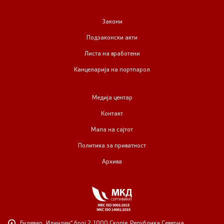
Закони
Подзаконски акти
Листа на вработени
Канцеларија на портпарол
Медија центар
Контакт
Мапа на сајтот
Политика за приватност
Архива
Булевар „Илинден“ број 2,
1000 Скопје, Република Северна