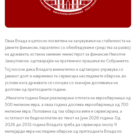
Канцеларија на Претседателот на Владата
Заменици на Претседателот на Владата
Состав на Владата
Оваа Влада е целосно посветена на зачувување на стабилноста на
јавните финансии, паралелно со обезбедување средства за развој
Министерства
на државата, истакна заменик-министерот за финансии Николче
Јанкуловски, одговарајќи на пратеничко прашање во Собранието.
СОЗР
Тој посочи дека Владата внимателно и одговорно управува со
јавниот долг и навремено ги сервисира наследените обврски, во
Комисии
услови кога државата се соочува со значајни доспевања на
долгови од претходните години.
Органи во состав
„Минатата година беше реализирана отплата на еврообврзница од
500 милиони евра, а оваа година доспева еврообврзница од 700
Национални координатори
милиони евра. Половина од таа обврска веќе е сервисирана, а
остатокот ќе биде исплатен во текот на јуни 2026 година. Од
Генерален Секретаријат
2026 до 2031 година Владата треба да сервисира околу 9
милијарди евра наследени обврски од претходната Влада по