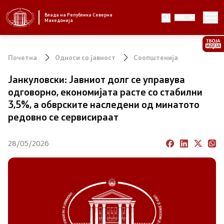
Влада на Република Северна
MK
Стратешки приоритети и програма
Македонија
Стратешки приоритети
Почетна
Односи со јавност
Соопштенија
Планови за реформски приоритети
Јанкуловски: Јавниот долг се управува
одговорно, економијата расте со стабилни
Завршени планови
3,5%, а обврските наследени од минатото
редовно се сервисираат
Стратешки план на Генералниот секретаријат
28/05/2026
Национални стратегии
Влада
Претседател на Владата