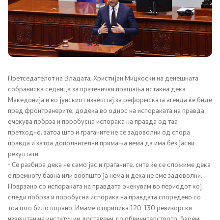
Канцеларија на Претседателот на Владата
Заменици на Претседателот на Владата
Состав на Владата
Министерства
Претседателот на Владата, Христијан Мицкоски на денешната
собраниска седница за пратенички прашања истакна дека
Македонија и во јунскиот извештај за реформската агенда ќе биде
СОЗР
пред фронтранерите, додека во однос на испораката на правда
очекува побрза и поробусна испорака на правда од таа
Комисии
претходно, затоа што и граѓаните не се задоволни од спора
правда и затоа дополнителни примања нема да има без јасни
Органи во состав
резултати.
- Се разбира дека не само јас и граѓаните, сите ќе се сложиме дека
е премногу бавна или воопшто ја нема и дека не сме задоволни.
Национални координатори
Поврзано со испораката на правдата очекувам во периодот кој
следи побрза и поробусна испорака на правдата споредено со
Генерален Секретаријат
тоа што било порано. Имаме отприлика 120-130 ревизорски
извештаи на институции доставени до обвинителството, барем