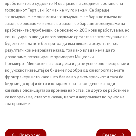
вработените во судовите. И ова јасно на следниот состанок на
господинот Герт-Јан Копман ќе му го кажам. Се бараше
Регулатива
зголемување, се овозможи зголемување, се бараше измена во
закон, се овозможи измена во закон, се бараше зголемување на
Отворени податоци
вработените службеници, се овозможи 200 нови вработувања, но
континуирано ние да овозможуваме средства за зголемување на
буџетите и платите без притоа да има никакви резултати, т.е.
Контакт
резултати кои не враќаат назад, тоа како влада нема да го
дозволиме, потенцираше премиерот Мицкоски.
Премиерот Мицкоски нагласи дека и да не успее овој чекор, ние и
Контакт
во јунскиот извештај ќе бидеме подобри од самопрогласените
фронтранери исто како што бевме во декемврискиот и така ќе
Изјава за пристапност
бидеме до крај и ќе го изолираме ова за кое денеска води
кампања опозицијата за промена на Устав, се друго ќе работиме и
ќе испорачаме, ставот е кажан, цврст и непроменет во однос на
тоа прашање.
Со еден клик до сите услуги
Претходно
Следно