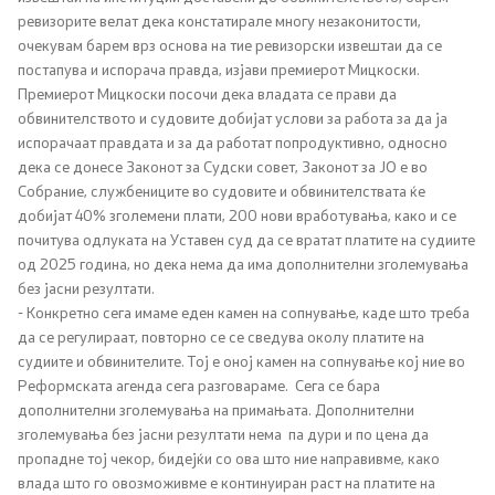
ревизорите велат дека констатирале многу незаконитости,
Односи со јавност
очекувам барем врз основа на тие ревизорски извештаи да се
постапува и испорача правда, изјави премиерот Мицкоски.
Канцеларија на портпарол
Премиерот Мицкоски посочи дека владата се прави да
обвинителството и судовите добијат услови за работа за да ја
Медија центар
испорачаат правдата и за да работат попродуктивно, односно
дека се донесе Законот за Судски совет, Законот за ЈО е во
Собрание, службениците во судовите и обвинителствата ќе
Отворена Влада
добијат 40% зголемени плати, 200 нови вработувања, како и се
почитува одлуката на Уставен суд да се вратат платите на судиите
од 2025 година, но дека нема да има дополнителни зголемувања
Отчетност
без јасни резултати.
- Конкретно сега имаме еден камен на сопнување, каде што треба
Финансии
да се регулираат, повторно се се сведува околу платите на
судиите и обвинителите. Тој е оној камен на сопнување кој ние во
Сервисни информации
Реформската агенда сега разговараме. Сега се бара
дополнителни зголемувања на примањата. Дополнителни
зголемувања без јасни резултати нема па дури и по цена да
Антикорупција
пропадне тој чекор, бидејќи со ова што ние направивме, како
влада што го овозможивме е континуиран раст на платите на
Организација и систематизација