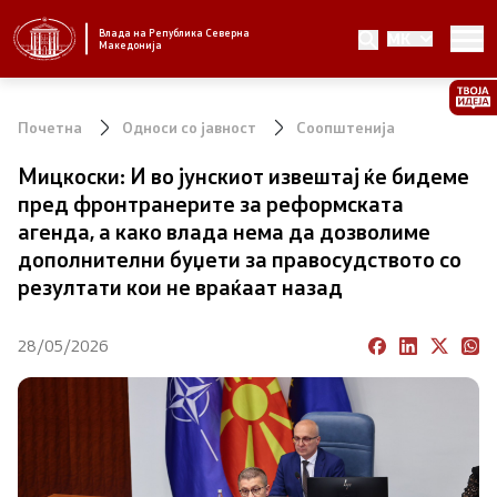
Влада на Република Северна
MK
Стратешки приоритети и програма
Македонија
Стратешки приоритети
Почетна
Односи со јавност
Соопштенија
Планови за реформски приоритети
Мицкоски: И во јунскиот извештај ќе бидеме
пред фронтранерите за реформската
Завршени планови
агенда, а како влада нема да дозволиме
дополнителни буџети за правосудството со
Стратешки план на Генералниот секретаријат
резултати кои не враќаат назад
Национални стратегии
28/05/2026
Влада
Претседател на Владата