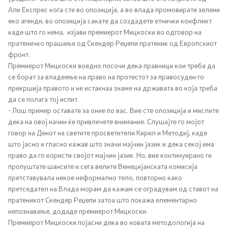
Али Експрес кога сте во опозиција, а во влада промовирате зелени
Односи со јавност
еко агенди, во опозиција сакате да создадете етнички конфликт
каде што го нема, изјави премиерот Мицкоски во одговор на
Канцеларија на портпарол
пратеничко прашање од Скендер Реџепи пратеник од Европскиот
фронт.
Медија центар
Премиерот Мицкоски воедно посочи дека правници кои треба да
се борат за владеење на право на протестот за правосуден го
прекршија правото и не истакнаа знаме на државата во која треба
Отворена Влада
да се полага тој испит.
- Лош пример оставате за оние по вас. Вие сте опозиција и мислите
дека на овој начин ќе привлечете внимание. Слушајте го мојот
Отчетност
говор на Денот на светите просветители Кирил и Методиј, каде
што јасно и гласно кажав што значи мајчин јазик и дека секој има
Финансии
право да го користи својот мајчин јазик. Но, вие континуирано ги
пропуштате шансите и сега велите Венецијанската комисија
Сервисни информации
претставувала некое неформално тело, повторно како
претседател на Влада морам да кажам се оградувам од ставот на
пратеникот Скендер Реџепи затоа што покажа елементарно
Антикорупција
непознавање, додаде премиерот Мицкоски.
Премиерот Мицкоски појасни дека во новата методологија на
Организација и систематизација