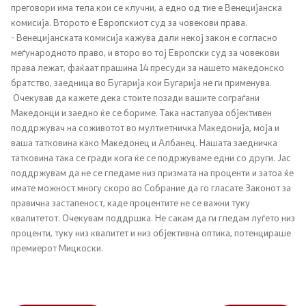
преговори има тела кои се клучни, а едно од тие е Венецијанска
комисија. Второто е Европскиот суд за човекови права.
Регулатива
- Венецијанската комисија кажува дали некој закон е согласно
меѓународното право, и второ во тој Европски суд за човекови
Отворени податоци
права лежат, фаќаат прашина 14 пресуди за нашето македонско
братство, заедница во Бугарија кои Бугарија не ги применува.
Очекував да кажете дека стоите позади вашите сограѓани
Контакт
Македонци и заедно ќе се бориме. Така настапува објективен
поддржувач на соживотот во мултиетничка Македонија, моја и
ваша татковина како Македонец и Албанец. Нашата заедничка
Контакт
татковина така се гради кога ќе се подржуваме едни со други. Јас
поддржувам да не се гледаме низ призмата на проценти и затоа ќе
Изјава за пристапност
имате можност многу скоро во Собрание да го гласате Законот за
правична застапеност, каде процентите не се важни туку
квалитетот. Очекувам поддршка. Не сакам да ги гледам луѓето низ
проценти, туку низ квалитет и низ објективна оптика, потенцираше
премиерот Мицкоски.
Со еден клик до сите услуги