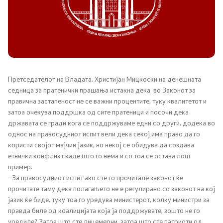
Канцеларија на Претседателот на Владата
Заменици на Претседателот на Владата
Состав на Владата
Министерства
Претседателот на Владата, Христијан Мицкоски на денешната
седница за пратенички прашања истакна дека во Законот за
правична застапеност не се важни процентите, туку квалитетот и
СОЗР
затоа очекува поддршка од сите пратеници и посочи дека
државата се гради кога се поддржуваме едни со други, додека во
Комисии
однос на правосудниот испит вели дека секој има право да го
користи својот мајчин јазик, но некој се обидува да создава
Органи во состав
етнички конфликт каде што го нема и со тоа се остава лош
пример.
- За правосудниот испит ако сте го прочитале законот ќе
Национални координатори
прочитате таму дека полагањето не е регулирано со законот на кој
јазик ќе биде, туку тоа го уредува министерот, колку министри за
Генерален Секретаријат
правда биле од коалицијата која ја поддржувате, зошто не го
уредиле? Затоа што сте лицемерни, затоа што сте патриоти од