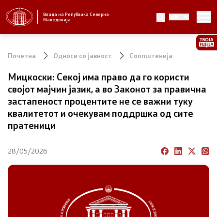
Влада на Република Северна
MK
Стратешки приоритети и програма
Македонија
Стратешки приоритети
Почетна
Односи со јавност
Соопштенија
Планови за реформски приоритети
Мицкоски: Секој има право да го користи
својот мајчин јазик, а во Законот за правична
Завршени планови
застапеност процентите не се важни туку
квалитетот и очекувам поддршка од сите
Стратешки план на Генералниот секретаријат
пратеници
Национални стратегии
28/05/2026
Влада
Претседател на Владата