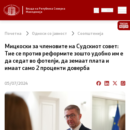
Влада на Република Северна
MK
Стратешки приоритети и програма
Македонија
Стратешки приоритети
Почетна
Односи со јавност
Соопштенија
Планови за реформски приоритети
Мицкоски за членовите на Судскиот совет:
Тие се против реформите зошто удобно им е
Завршени планови
да седат во фотелји, да земаат плата и
имаат само 2 проценти доверба
Стратешки план на Генералниот секретаријат
05/07/2024
Национални стратегии
Влада
Претседател на Владата