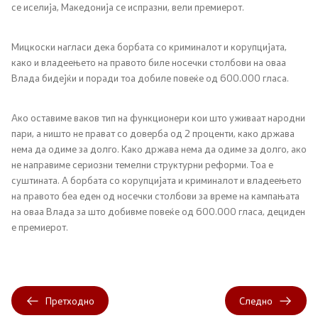
се иселија, Македонија се испразни, вели премиерот.
Регулатива
Мицкоски нагласи дека борбата со криминалот и корупцијата,
како и владеењето на правото биле носечки столбови на оваа
Отворени податоци
Влада бидејќи и поради тоа добиле повеќе од 600.000 гласа.
Контакт
Ако оставиме ваков тип на функционери кои што уживаат народни
пари, а ништо не прават со доверба од 2 проценти, како држава
нема да одиме за долго. Како држава нема да одиме за долго, ако
Контакт
не направиме сериозни темелни структурни реформи. Тоа е
суштината. А борбата со корупцијата и криминалот и владеењето
Изјава за пристапност
на правото беа еден од носечки столбови за време на кампањата
на оваа Влада за што добивме повеќе од 600.000 гласа, дециден
е премиерот.
Со еден клик до сите услуги
Претходно
Следно