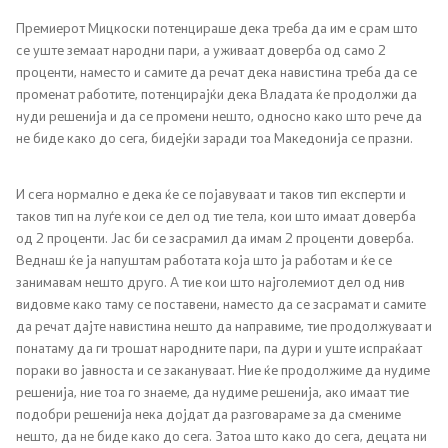
Односи со јавност
Премиерот Мицкоски потенцираше дека треба да им е срам што
се уште земаат народни пари, а уживаат доверба од само 2
проценти, наместо и самите да речат дека навистина треба да се
Канцеларија на портпарол
променат работите, потенцирајќи дека Владата ќе продолжи да
нуди решенија и да се промени нешто, односно како што рече да
Медија центар
не биде како до сега, бидејќи заради тоа Македонија се празни.
И сега нормално е дека ќе се појавуваат и таков тип експерти и
Отворена Влада
таков тип на луѓе кои се дел од тие тела, кои што имаат доверба
од 2 проценти. Јас би се засрамил да имам 2 проценти доверба.
Отчетност
Веднаш ќе ја напуштам работата која што ја работам и ќе се
занимавам нешто друго. А тие кои што најголемиот дел од нив
Финансии
видовме како таму се поставени, наместо да се засрамат и самите
да речат дајте навистина нешто да направиме, тие продолжуваат и
Сервисни информации
понатаму да ги трошат народните пари, па дури и уште испраќаат
пораки во јавноста и се закануваат. Ние ќе продолжиме да нудиме
решенија, ние тоа го знаеме, да нудиме решенија, ако имаат тие
Антикорупција
подобри решенија нека дојдат да разговараме за да смениме
нешто, да не биде како до сега. Затоа што како до сега, децата ни
Организација и систематизација