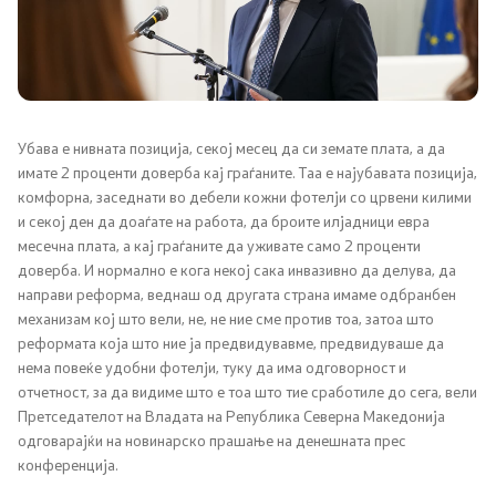
Канцеларија на Претседателот на Владата
Заменици на Претседателот на Владата
Состав на Владата
Убава е нивната позиција, секој месец да си земате плата, а да
имате 2 проценти доверба кај граѓаните. Таа е најубавата позиција,
Министерства
комфорна, заседнати во дебели кожни фотелји со црвени килими
и секој ден да доаѓате на работа, да броите илјадници евра
СОЗР
месечна плата, а кај граѓаните да уживате само 2 проценти
доверба. И нормално е кога некој сака инвазивно да делува, да
Комисии
направи реформа, веднаш од другата страна имаме одбранбен
механизам кој што вели, не, не ние сме против тоа, затоа што
Органи во состав
реформата која што ние ја предвидувавме, предвидуваше да
нема повеќе удобни фотелји, туку да има одговорност и
отчетност, за да видиме што е тоа што тие сработиле до сега, вели
Национални координатори
Претседателот на Владата на Република Северна Македонија
одговарајќи на новинарско прашање на денешната прес
Генерален Секретаријат
конференција.