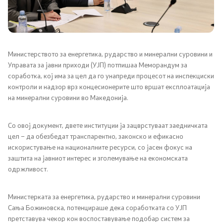
Канцеларија на Претседателот на Владата
Заменици на Претседателот на Владата
Состав на Владата
Министерството за енергетика, рударство и минерални суровини и
Управата за јавни приходи (УЈП) потпишаа Меморандум за
соработка, кој има за цел да го унапреди процесот на инспекциски
Министерства
контроли и надзор врз концесионерите што вршат експлоатација
на минерални суровини во Македонија.
СОЗР
Со овој документ, двете институции ја зацврстуваат заедничката
Комисии
цел – да обезбедат транспарентно, законско и ефикасно
искористување на националните ресурси, со јасен фокус на
Органи во состав
заштита на јавниот интерес и зголемување на економската
одржливост.
Национални координатори
Министерката за енергетика, рударство и минерални суровини
Генерален Секретаријат
Сања Божиновска, потенцираше дека соработката со УЈП
претставува чекор кон воспоставување подобар систем за