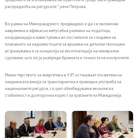
распределба на ресурсите.“ рече Петрова.
Регулатива
Во рамки на Меморандумот, предвидено е да се овозможи
Отворени податоци
навремена и ефикасна меѓусебна размена на податоци,
координација и известувања во постапките за следење на
плаќањето на надоместоците за вршење на детални геолошки
Контакт
истражувања и за концесија за експлоатација на минерални
суровини, што ќе ја унапреди брзината и точноста на контролите.
Контакт
Министерството за енергетика и УЈП остануваат посветени на
заедничката визија за транспарентна и праведна употреба на
Изјава за пристапност
националните ресурси, со цел обезбедување економска
стабилност и долгорочна корист за граѓаните на Македонија.
Со еден клик до сите услуги