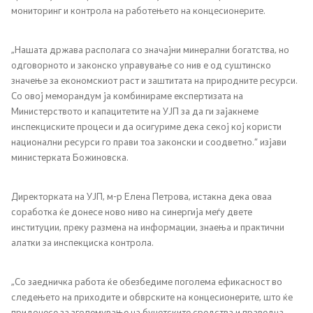
мониторинг и контрола на работењето на концесионерите.
Односи со јавност
„Нашата држава располага со значајни минерални богатства, но
Канцеларија на портпарол
одговорното и законско управување со нив е од суштинско
значење за економскиот раст и заштитата на природните ресурси.
Медија центар
Со овој меморандум ја комбинираме експертизата на
Министерството и капацитетите на УЈП за да ги зајакнеме
инспекциските процеси и да осигуриме дека секој кој користи
Отворена Влада
национални ресурси го прави тоа законски и соодветно.“ изјави
министерката Божиновска.
Отчетност
Директорката на УЈП, м-р Елена Петрова, истакна дека оваа
Финансии
соработка ќе донесе ново ниво на синергија меѓу двете
институции, преку размена на информации, знаења и практични
Сервисни информации
алатки за инспекциска контрола.
Антикорупција
„Со заедничка работа ќе обезбедиме поголема ефикасност во
следењето на приходите и обврските на концесионерите, што ќе
Организација и систематизација
придонесе за зголемување на буџетските средства и праведна