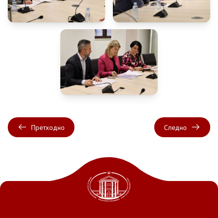
Претходно
Следно