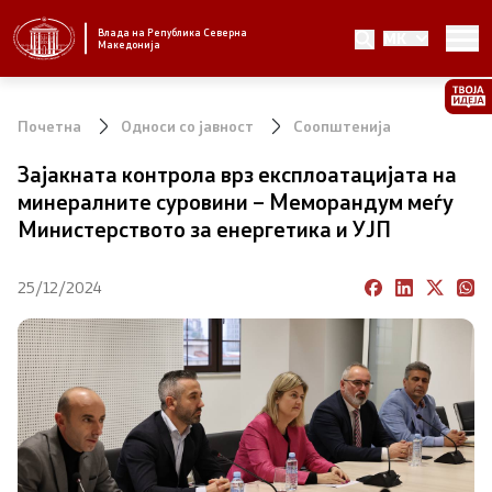
Влада на Република Северна
MK
Стратешки приоритети и програма
Македонија
Стратешки приоритети
Почетна
Односи со јавност
Соопштенија
Планови за реформски приоритети
Зајакната контрола врз експлоатацијата на
минералните суровини – Меморандум меѓу
Завршени планови
Министерството за енергетика и УЈП
Стратешки план на Генералниот секретаријат
25/12/2024
Национални стратегии
Влада
Претседател на Владата