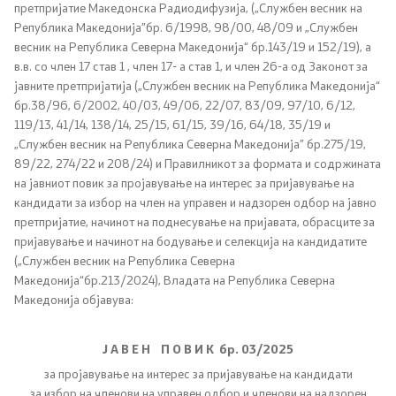
Канцеларија на Претседателот на Владата
претпријатие Македонска Радиодифузија, („Службен весник на
Република Македонија”бр. 6/1998, 98/00, 48/09 и „Службен
весник на Република Северна Македонија“ бр.143/19 и 152/19), а
Заменици на Претседателот на Владата
в.в. со член
17
став 1 , член 17- а став 1
,
и член 26-а од Законот за
јавните претпријатија („Службен весник на Република Македонија“
Состав на Владата
бр.38/96, 6/2002, 40/03, 49/06, 22/07, 83/09, 97/10, 6/12,
119/13, 41/14, 138/14, 25/15, 61/15, 39/16, 64/18, 35/19 и
Министерства
„Службен весник на Република Северна Македонија” бр.275/19,
89/22
,
274/22
и
208
/24)
и Правилникот за формата и содржината
на јавниот повик за пројавување на интерес за пријавување на
СОЗР
кандидати за избор на член на управен и надзорен одбор на јавно
претпријатие, начинот на поднесување на пријавата, обрасците за
Комисии
пријавување и начинот на бодување и селекција на кандидатите
(„Службен весник на Република Северна
Органи во состав
Македонија“бр.213/2024)
,
Владата на Република Северна
Македонија објавува:
Национални координатори
Ј
А
В
Е
Н
П О В И К бр. 03/2025
Генерален Секретаријат
за пројавување на интерес
за пријавување на кандидати
за
избор
на членови на управен одбор и
членови на
надзорен