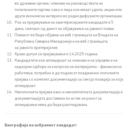
во државни органи, членови на раководствата на
политичките
партии, како и лица кои имаат удели, акции или
други економски интереси во
радиодифузните организации.
Рок за пријавување на заинтересираните кандидати е 5
дена, сметано од денот на објавување на јавниот повик.
Повикот ќе биде објавен на веб страницата на Владата на
Република Северна Македонија и на веб страницата
на
јавното претпријатие.
Краен датум за пријавување е
1.4.
2025 година.
Кандидатите кои аплицираат за членови и на управен и на
надзорни одбори за контрола на материјално - финансиско
работење, потребно е да поднесат поединечно пополнета
пријава со комплет документација за секоја позиција за која
аплицираат.
Непополнета пријава како и некомплетната документација и
документацијата доставена по истек на рокот за
аплицирање нема да биде разгледувана.
Биографија на избраниот кандидат: