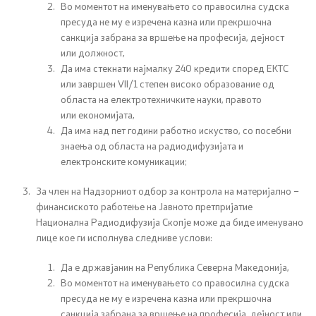
В
о моментот на именувањето со правосилна судска
пресуда не му е изречена
казна или прекршочна
Регулатива
санкција забрана за вршење на професија, дејност
или
должност
,
Да
има стекнати најмалку 240 кредити според ЕКТС
Отворени податоци
или завршен VII/1 степен
високо образование од
областа на електротехничките науки, правото
или
економијата
,
Контакт
Да има
над пет години
работно искуство,
со посебни
знаења од областа
на радиодифузијата и
Контакт
електронските комуникации
;
Изјава за пристапност
За член на Надзорниот одбор за контрола на материјално –
финансиското работење на
Јавното претпријатие
Национална Радиодифузија Скопје
може да биде именувано
лице кое ги исполнува следниве услови:
Да е државјанин на Република Северна Македонија,
Со еден клик до сите услуги
Во моментот на именувањето со правосилна судска
пресуда не му е изречена казна или прекршочна
санкција забрана за вршење на професија, дејност или