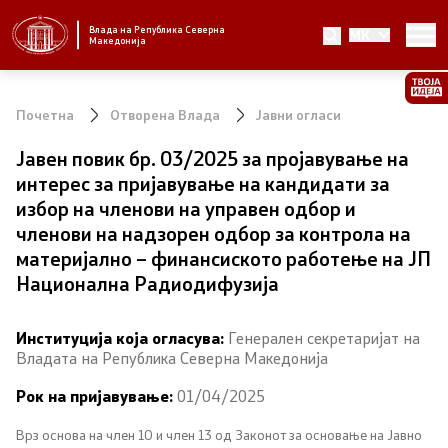
Влада на Република Северна
MK
Стратешки приоритети и програма
Македонија
Стратешки приоритети
Почетна
Отворена Влада
Јавни огласи
Планови за реформски приоритети
Јавен повик бр. 03/2025 за пројавување на
интерес за пријавување на кандидати за
Завршени планови
избор на членови на управен одбор и
членови на надзорен одбор за контрола на
Стратешки план на Генералниот секретаријат
материјално – финансиското работење на ЈП
Национална Радиодифузија
Национални стратегии
Институција која огласува:
Генерален секретаријат на
Влада
Владата на Република Северна Македонија
Рок на пријавување:
01/04/2025
Претседател на Владата
Врз основа на член 10 и член 13 од З
аконот за основање на Јавно