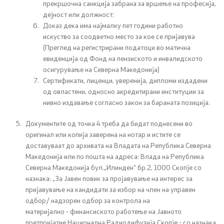
прекршочна санкција забрана за вршење на професија,
дејност или
должност
;
Доказ дека
има
најмалку пет години работно
искуство
за соодветно место за кое се пријавува
(
Преглед на регистрирани податоци во матична
евиденција од Фонд на пензиското и инвалидското
осигурување на Северна Македонија)
С
ертификати, лиценци,
уверенија, дипломи издадени
од овластени, односно акредитирани институции за
нивно
издавање
согласно закон
за бараната позиција
.
Документите од точка 4 треба да бидат поднесени во
оригинал или копија заверена на нотар и истите се
доставуваат до архивата на Владата на Република Северна
Македонија или по пошта на адреса: Влада на Република
Северна Македонија бул.„Илинден“ бр.2, 1000 Скопје со
назнака: „За
Јавен повик
за пројавување на интерес
за
пријавување на кандидати
за избор на член на управен
одбор
/
надзорен одбор за контрола на
материјално
-
финансиското работење
на
Јавното
претпријатие Национална Радиодифузија Скопје -
со назнака