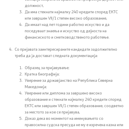
должност,
Да има стекнати најмалку 240 кредити според ЕКТС
или завршен VII/1 степен високо образование,
Да имаат
над пет години
работно искуство
и да
поседуваат знаења и искуство од дејноста на
финансиското и сметководственото работење.
Со пријавата заинтересираните кандидати задолжително
треба да ја достават следната документација:
Образец за пријавување;
Кратка биографија;
Уверение за државјанство
на Република Северна
Македонија
;
Уверение или д
иплома за завршено високо
образование
и
стекнати најмалку 240 кредити според
ЕКТС или завршен VII/1 степен
образование
, соодветно
за местото за кое се пријавува,
Доказ дека
во моментот на именувањето со
правосилна судска пресуда не му е изречена
казна или