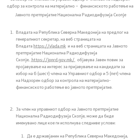
одбор за контрола на материјално – финансиското работење на
Односи со јавност
Јавното претпријатие Национална Радиодифузија Скопје
Канцеларија на портпарол
Владата на Република Северна Македонија на предлог на
генералниот секретар, на веб страницата на
Медија центар
Владата
https://vlada.mk
и на веб страницата на
Јавното
претпријатие Национална Радиодифузија
Скопје,
https://jpnrd.gov.mk/
објавува Јавен повик
за
Отворена Влада
пројавување на интерес
за пријавување на кандидати
за
избор на 6 (шест) члена на
У
правниот одбор и 5 (пет) члена
Отчетност
на Надзорен одбор за контрола на материјално-
финансиското работење во јавното претпријатие.
Финансии
Сервисни информации
За член на управниот одбор н
а
Јавното претпријатие
Национална Радиодифузија Скопје
,
може да биде
именувано
лице кое ги исполнува следниве услови:
Антикорупција
Да
е државјанин на Република Северна Македонија,
Организација и систематизација