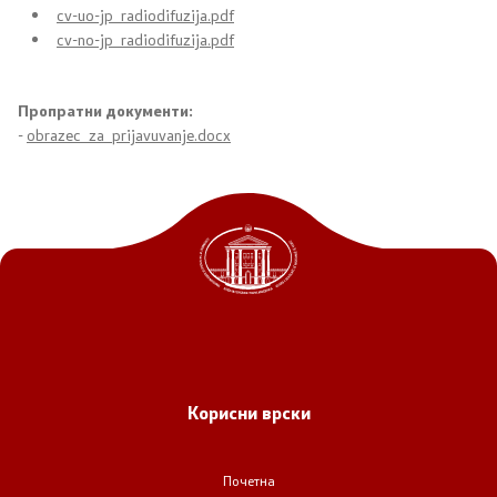
cv-uo-jp_radiodifuzija.pdf
cv-no-jp_radiodifuzija.pdf
Пропратни документи:
-
obrazec_za_prijavuvanje.docx
Корисни врски
Почетна