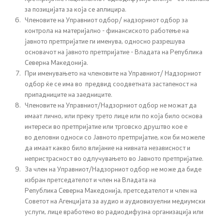
за позицијата за која се аплицира.
Членовите на Управниот одбор
/
надзорн
иот
одбор за
контрола на материјално
-
финансиското работење
на
јавното претпријатие
ги именува, односно разрешува
основачот на јавното претпријатие - Владата на Република
Северна Македонија.
При именувањето на членовите на Управниот/ Надзорниот
одбор ќе се има во
предвид
соодветната застапеност на
припадниците на заедниците.
Членовите на Управниот
/Надзорниот
одбор не можат да
имаат лично, или преку трето лице
или по која било основа
интереси во претпријатие или трговско друштво кое е
во
деловни односи со Јавното претпријатие, кои би можеле
да имаат какво било
влијание на нивната независност и
непристрасност во одлучувањето во Јавното
претпријатие.
За член на Управниот
/Надзорниот
одбор не може да биде
избран претседателот и член на
Владата на
Република
Северна
Македонија, претседателот и член на
Советот на Агенцијата
за аудио и аудиовизуелни медиумски
услуги, лице вработено во радиодифузна
организација или